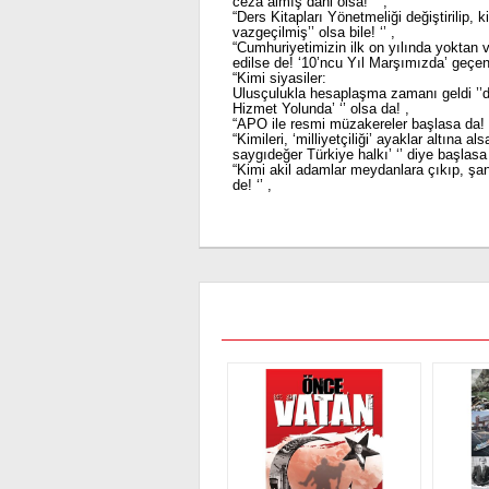
ceza almış dahi olsa! ‘’ ,
“Ders Kitapları Yönetmeliği değiştirilip, k
vazgeçilmiş’’ olsa bile! ‘’ ,
“Cumhuriyetimizin ilk on yılında yoktan 
edilse de! ‘10’ncu Yıl Marşımızda’ geçen, 
“Kimi siyasiler:
Ulusçulukla hesaplaşma zamanı geldi ’’de
Hizmet Yolunda’ ‘’ olsa da! ,
“APO ile resmi müzakereler başlasa da! ‘
“Kimileri, ‘milliyetçiliği’ ayaklar altına 
saygıdeğer Türkiye halkı’ ‘’ diye başlasa
“Kimi akil adamlar meydanlara çıkıp, şan
de! ‘’ ,