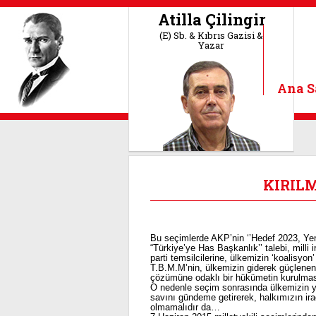
Atilla Çilingir
(E) Sb. & Kıbrıs Gazisi &
Yazar
Ana S
KIRILM
Bu seçimlerde AKP’nin ‘’Hedef 2023, Yeni
“Türkiye’ye Has Başkanlık’’ talebi, mill
parti temsilcilerine, ülkemizin ‘koalisyon’
T.B.M.M’nin, ülkemizin giderek güçlenen
çözümüne odaklı bir hükümetin kurulması
O nedenle seçim sonrasında ülkemizin ye
savını gündeme getirerek, halkımızın ir
olmamalıdır da…