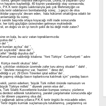
n sonra, gelişen olaylara baktığımızda; (Suruç’ta yaşanan IŞİD
ın hayatını kaybettiği, 40 kişinin yaralandığı olay sonrasında;
ığı, P.K.K terör örgütü saldırılarıyla pek çok Mehmetçiğin ve
mızda terör odaklarının bombalandığı süreç…) geçici de olsa
r iktidar yapısıyla’ devam eden, hala hükümet ortaklığına odaklı bir
karılamadığı bu süreç:
ği sandık başında ortaya koyacağı milli irade sonucunda
ise; her türlü güçlüğün üstesinden gelmeye muktedirdir.
el, en doğru ve en iyi tercih şekli de bu değil midir zaten?
esine on kala, bu aziz vatan topraklarımızda:
yulsa da! ’’,
de! ‘’,
kursları açılsa’’ da! ’’,
ri soykırdık’’ dese de! ‘’,
elle! ‘’dediği duyulsa da!’’ ,
Kemal’izme saldırdığı kitabına: ‘Yeni Türkiye’ Cumhuriyeti ‘’ adını
Kürtçe mevlit okutsa’’ bile! ,
k; çıktıkları otobüsün üzerinde zafer turu atmış olsalar! ‘’ dahi! ,
 ‘’devlete mesajımız var, ‘hastirin’ ’’ dese de!,
ildiği o yıl; 29 Ekim Törenleri iptal edilse’’de! ,
’de yapmış olduğu basın toplantısına katılmak için’’ yandaş basın
etvekili, yemin ederken; ‘büyük Türk milleti önünde namusum ve
büyük Türkiye milleti’ ‘’ diyerek yemin etse de! ,
a, Türk Silahlı Kuvvetlerine kurulan kumpas sonucu; yüzlerce
a derdest edilerek tutuklanmış, paralel yargılamalar sonucunda ağır
ığı bir dönem yaşanmış olsa da!,
ni sağlamak adına yıllarca P.K.K terör örgütü ile mücadele eden;
’Terör örgütü kurmak suçlamasıyla tutuklanmış, yargılanmış ve