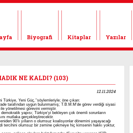
ayfa
Biyografi
Kitaplar
Yazılar
ADIK NE KALDI? (103)
12.11.2024
 Türkiye, Yeni Güç,’’söylemleriyle; öne çıkan:
i irade tarafından uygun bulunmamış; T.B.M.M’de görev verdiği siyasi
 ile yönetilmesi görevini vermiştir.
 demokratik yapısı; Türkiye’yi bekleyen çok önemli sorunların
nı mutlaka gerçekleştirecektir.
niden 90’lı yılların o olumsuz koalisyonlar dönemini yaşayacağı
adi tercihini olumsuz bir zemine çekmeye hiç kimsenin hakkı yoktur,