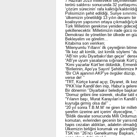
7 Haziran 2015 milletvekili seçimlerinde
terörü saldırısı sonucunda 32 yurttaşımız
‘çözüm sürecinin’ rafa kalktığı/kaldırıld
Polisimizin şehit edildiği, Suriye sınırı
‘ülkemizin yönetildiği 13 yılın devamı bi
koalisyon yapısının ortaya çıkmadığı/çı
Türk Milletinin gerekirse yeniden gidece
şekillenecektir. Milletimizin irade gücü 
Demokrasi ile yönetilen bir ülkede en güz
Bekleyelim ve görelim…
Kitabıma son verirken;
‘Milenyumlu Yılların’ ilk çeyreğinin bitm
“İlk kez alt kimlik, üst kimlik söylemi ‘’du
“AB’nin yolu Diyarbakır’dan geçer’’ dense 
“AB’ye uyum yasalarına sığınarak Kürt’çe 
“Kimi yazarlar Kürt’leri öldürdük, Ermenile
“Birilerinin, Apo’ya Sayın! Şehitlerimize K
“Bir CIA ajanının AKP’ye övgüler düzüp, 
verse de! ’’
“TRT, Kürtçe kanal açıp; Diyanet, ilk kez 
“PKK’lılar Kandil’den inip, Habur’a gelere
Bir dönemin ‘’Diyarbakır belediye başkanı:
“Domuz gribini öne sürerek, okullar tatil ed
“Yılanın başı, Murat Karayılan’ın Kandil
kuyruğa girmiş olsa da!’’ ,
“20 yıl sonra T.B.M.M’ ne giren bir mill
şerefim üzerine ant içerim’ diyeceğine, ‘ 
“Bildik davalar sonucunda Milli Ordumuz
komutan, evlerinden gecenin bir yarısınd
hapis cezaları aldıkları, adaletin olmad
Ülkemizin birliğini korumak ve güvenliği
TSK’nin ‘’26’ncı Genelkurmay Başkanı, ‘