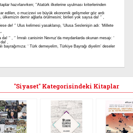
itaplar hazırlanırken; ‘’Atatürk ilkelerine uyulması kriterlerinden
var edilen, o mucizevi ve büyük ekonomik gelişmeler göz ardı
ülkemizin demir ağlarla örülmesini; birileri yok saysa da! ‘’ ,
se de! ‘’ Ulus kelimesi yasaklanıp, ‘Ulusa Seslenişin adı: ‘Millete
’ ,
alsa da! ‘’ , ‘’ İmralı canisinin Nevruz’da meydanlarda okunan mesajı: ‘
 da! ,
lı bayrağımıza: ‘ Türk demeyelim, Türkiye Bayrağı diyelim’ deseler
"Siyaset" Kategorisindeki Kitaplar