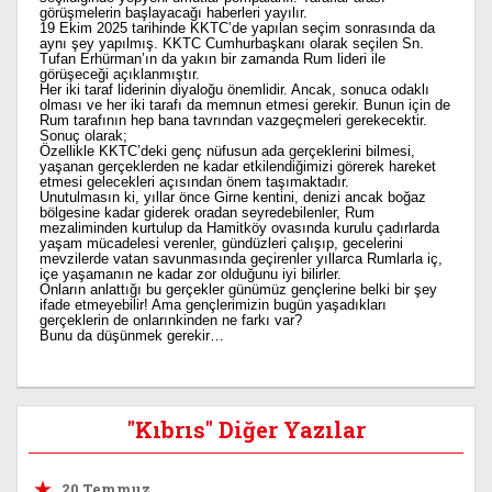
görüşmelerin başlayacağı haberleri yayılır.
19 Ekim 2025 tarihinde KKTC’de yapılan seçim sonrasında da
aynı şey yapılmış. KKTC Cumhurbaşkanı olarak seçilen Sn.
Tufan Erhürman’ın da yakın bir zamanda Rum lideri ile
görüşeceği açıklanmıştır.
Her iki taraf liderinin diyaloğu önemlidir. Ancak, sonuca odaklı
olması ve her iki tarafı da memnun etmesi gerekir. Bunun için de
Rum tarafının hep bana tavrından vazgeçmeleri gerekecektir.
Sonuç olarak;
Özellikle KKTC’deki genç nüfusun ada gerçeklerini bilmesi,
yaşanan gerçeklerden ne kadar etkilendiğimizi görerek hareket
etmesi gelecekleri açısından önem taşımaktadır.
Unutulmasın ki, yıllar önce Girne kentini, denizi ancak boğaz
bölgesine kadar giderek oradan seyredebilenler, Rum
mezaliminden kurtulup da Hamitköy ovasında kurulu çadırlarda
yaşam mücadelesi verenler, gündüzleri çalışıp, gecelerini
mevzilerde vatan savunmasında geçirenler yıllarca Rumlarla iç,
içe yaşamanın ne kadar zor olduğunu iyi bilirler.
Onların anlattığı bu gerçekler günümüz gençlerine belki bir şey
ifade etmeyebilir! Ama gençlerimizin bugün yaşadıkları
gerçeklerin de onlarınkinden ne farkı var?
Bunu da düşünmek gerekir…
"Kıbrıs" Diğer Yazılar
20 Temmuz…