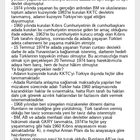
devlet oluşmuştur.
- 1974 yılında yaşanan bu gerçeğin ardından BM ve uluslararası
toplum adanın kuzeyinde 1983’te kurulan KKTC devletini
tanımamış, adanın kuzeyini Türkiye’nin işgal ettiğini
duyurmuştur.
- 1960 yılında kurulan Kıbrıs Cumhuriyetinin ilk cumhurbaşkanı
adada kurulan bu cumhuriyetin enosise giden bir amaç olduğunu
ifade ederek, 1963’te bu cumhuriyetin kurucu ortağı olan Kıbrıs
Türk tarafını dışlamış, sonrasında da adada yaşayan Türkleri
adeta cehennemi bir yaşama mahkûm etmiştir.
- 15 Temmuz 1974’te adada yaşanan Yunan cuntası destekli
darbe ile ada Yunanistan’a bağlanmak istenmiş, darbenin hedefi
ada Türklerinin topyekûn imhası olmuştur. Bu acımasızlığa mani
olmak için gerçekleşen 20 Temmuz 1974 barış harekâtımızla
adaya hem barış, hem de huzur hâkim olmuştur.
Ya bugünün gerçekleri nedir?
- Adanın kuzeyinde kurulu KKTC’yi Türkiye dışında hiçbir ülke
tanımamaktadır.
- Adada Rumlarla anlaşma sağlamak maksadıyla yapılan her
müzakere sürecinde adalı Türkler hala 1960 anlaşmasında
kazandıkları haklar ile sınanmakta, hatta Rum tarafı bu hakları
dahi çok görerek azınlık haklarından bir fazlasını dahi vermek
istememektedirler.
- 1968 yılından beri süregelen müzakereler dönemi daima
Rumların ne istediğine göre yürütülmüş, Türk tarafının vermiş
olduğu her taviz sonrasında yeni bir taviz daha istenmiştir.
- BM, AB ve adada menfaati olan devletler adanın yasal
hükümeti olarak GKRY tanımakta, 1974’te hiçbir şey
yaşanmamış gibi hala 1960 Kıbrıs anayasasını esas
almaktadırlar. Ki, o meşhur Annan Planı da bu anayasaya göre
hazırlanmıştır.
- Ve Annan planının nasıl bir tuzak olduğu Rumların AB’ye üye