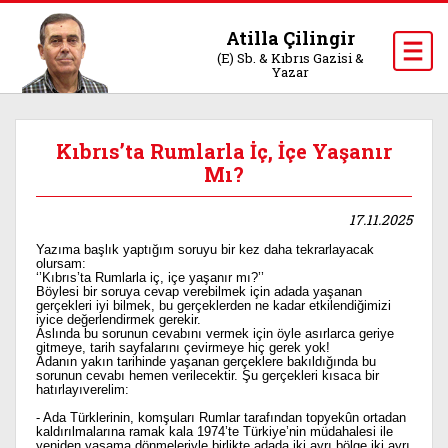
Atilla Çilingir
(E) Sb. & Kıbrıs Gazisi &
Yazar
Kıbrıs’ta Rumlarla İç, İçe Yaşanır
Mı?
17.11.2025
Yazıma başlık yaptığım soruyu bir kez daha tekrarlayacak
olursam:
‘’Kıbrıs’ta Rumlarla iç, içe yaşanır mı?’’
Böylesi bir soruya cevap verebilmek için adada yaşanan
gerçekleri iyi bilmek, bu gerçeklerden ne kadar etkilendiğimizi
iyice değerlendirmek gerekir.
Aslında bu sorunun cevabını vermek için öyle asırlarca geriye
gitmeye, tarih sayfalarını çevirmeye hiç gerek yok!
Adanın yakın tarihinde yaşanan gerçeklere bakıldığında bu
sorunun cevabı hemen verilecektir. Şu gerçekleri kısaca bir
hatırlayıverelim:
- Ada Türklerinin, komşuları Rumlar tarafından topyekûn ortadan
kaldırılmalarına ramak kala 1974’te Türkiye’nin müdahalesi ile
yeniden yaşama dönmeleriyle birlikte adada iki ayrı bölge iki ayrı