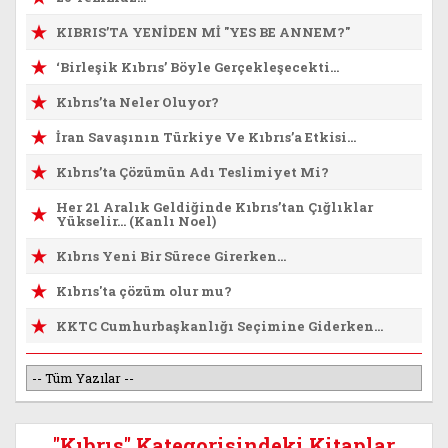
KIBRIS’TA YENİDEN Mİ "YES BE ANNEM?"
‘Birleşik Kıbrıs’ Böyle Gerçekleşecekti…
Kıbrıs’ta Neler Oluyor?
İran Savaşının Türkiye Ve Kıbrıs’a Etkisi…
Kıbrıs’ta Çözümün Adı Teslimiyet Mi?
Her 21 Aralık Geldiğinde Kıbrıs’tan Çığlıklar
Yükselir… (Kanlı Noel)
Kıbrıs Yeni Bir Sürece Girerken…
Kıbrıs'ta çözüm olur mu?
KKTC Cumhurbaşkanlığı Seçimine Giderken…
"Kıbrıs" Kategorisindeki Kitaplar