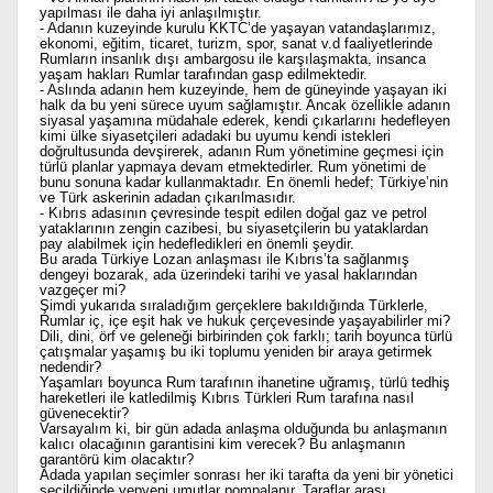
yapılması ile daha iyi anlaşılmıştır.
- Adanın kuzeyinde kurulu KKTC’de yaşayan vatandaşlarımız,
ekonomi, eğitim, ticaret, turizm, spor, sanat v.d faaliyetlerinde
Rumların insanlık dışı ambargosu ile karşılaşmakta, insanca
yaşam hakları Rumlar tarafından gasp edilmektedir.
- Aslında adanın hem kuzeyinde, hem de güneyinde yaşayan iki
halk da bu yeni sürece uyum sağlamıştır. Ancak özellikle adanın
siyasal yaşamına müdahale ederek, kendi çıkarlarını hedefleyen
kimi ülke siyasetçileri adadaki bu uyumu kendi istekleri
doğrultusunda devşirerek, adanın Rum yönetimine geçmesi için
türlü planlar yapmaya devam etmektedirler. Rum yönetimi de
bunu sonuna kadar kullanmaktadır. En önemli hedef; Türkiye’nin
ve Türk askerinin adadan çıkarılmasıdır.
- Kıbrıs adasının çevresinde tespit edilen doğal gaz ve petrol
yataklarının zengin cazibesi, bu siyasetçilerin bu yataklardan
pay alabilmek için hedefledikleri en önemli şeydir.
Bu arada Türkiye Lozan anlaşması ile Kıbrıs’ta sağlanmış
dengeyi bozarak, ada üzerindeki tarihi ve yasal haklarından
vazgeçer mi?
Şimdi yukarıda sıraladığım gerçeklere bakıldığında Türklerle,
Rumlar iç, içe eşit hak ve hukuk çerçevesinde yaşayabilirler mi?
Dili, dini, örf ve geleneği birbirinden çok farklı; tarih boyunca türlü
çatışmalar yaşamış bu iki toplumu yeniden bir araya getirmek
nedendir?
Yaşamları boyunca Rum tarafının ihanetine uğramış, türlü tedhiş
hareketleri ile katledilmiş Kıbrıs Türkleri Rum tarafına nasıl
güvenecektir?
Varsayalım ki, bir gün adada anlaşma olduğunda bu anlaşmanın
kalıcı olacağının garantisini kim verecek? Bu anlaşmanın
garantörü kim olacaktır?
Adada yapılan seçimler sonrası her iki tarafta da yeni bir yönetici
seçildiğinde yepyeni umutlar pompalanır. Taraflar arası